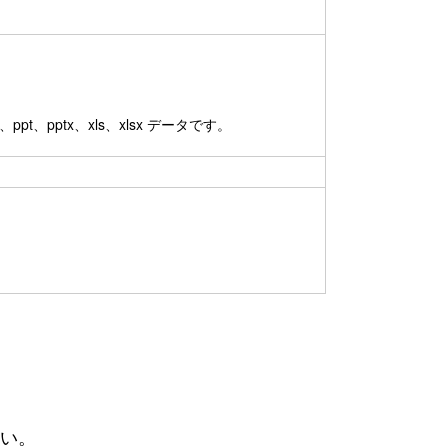
pt、pptx、xls、xlsx データです。
さい。