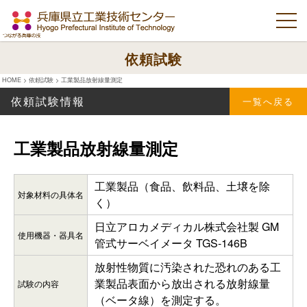
依頼試験
HOME
>
依頼試験
>
工業製品放射線量測定
依頼試験情報
一覧へ戻る
工業製品放射線量測定
工業製品（食品、飲料品、土壌を除
対象材料の具体名
く）
日立アロカメディカル株式会社製 GM
使用機器・器具名
管式サーベイメータ TGS-146B
放射性物質に汚染された恐れのある工
業製品表面から放出される放射線量
試験の内容
（ベータ線）を測定する。