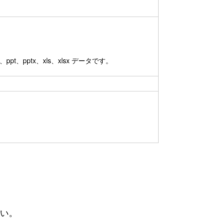
pt、pptx、xls、xlsx データです。
さい。