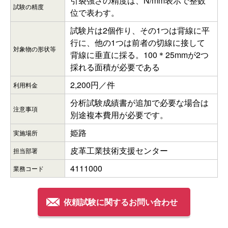
引裂強さの精度は、N/mm表示で整数
試験の精度
位で表わす。
試験片は2個作り、その1つは背線に平
行に、他の1つは前者の切線に接して
対象物の形状等
背線に垂直に採る。100＊25mmが2つ
採れる面積が必要である
2,200円／件
利用料金
分析試験成績書が追加で必要な場合は
注意事項
別途複本費用が必要です。
姫路
実施場所
皮革工業技術支援センター
担当部署
4111000
業務コード
依頼試験に関するお問い合わせ