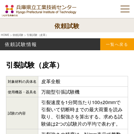
依頼試験
HOME
>
依頼試験
>
引裂試験（皮革）
依頼試験情報
一覧へ戻る
引裂試験（皮革）
皮革全般
対象材料の具体名
万能型引張試験機
使用機器・器具名
引裂速度を1分間当たり100±20mmで
引裂いて切断時までの最大荷重を読み
試験の内容
取り、引裂強さを算出する。求める試
験値は2つの試験片の平均で表わす。