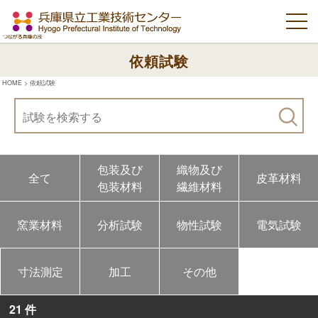
依頼試験
HOME
>
依頼試験
包装及び
織物及び
全て
皮革材料
包装材料
繊維材料
窯業材料
分析試験
物性試験
電気試験
寸法測定
加工
その他
21 件