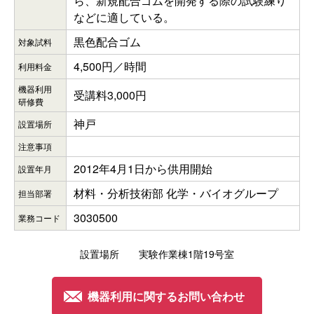
ら、新規配合ゴムを開発する際の試験練り
などに適している。
黒色配合ゴム
対象試料
4,500円／時間
利用料金
機器利用
受講料3,000円
研修費
神戸
設置場所
注意事項
2012年4月1日から供用開始
設置年月
材料・分析技術部 化学・バイオグループ
担当部署
3030500
業務コード
設置場所 実験作業棟1階19号室
機器利用に関するお問い合わせ