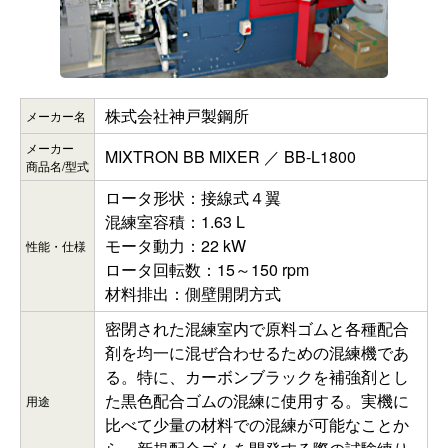
株式会社神戸製鋼所
メーカー名
メーカー
MIXTRON BB MIXER ／ BB-L1800
商品名/型式
ロータ形状：接線式４翼
混練室容積：1.63 L
モータ動力：22 kW
性能・仕様
ロータ回転数：15～150 rpm
材料排出：側壁開閉方式
密閉された混練室内で原料ゴムと各種配合
剤を均一に混ぜ合わせるための混練機であ
る。特に、カーボンブラックを補強剤とし
た黒色配合ゴムの混練に使用する。実機に
用途
比べて少量の材料での混練が可能なことか