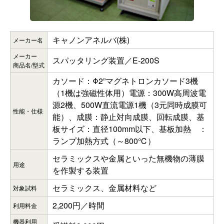
キャノンアネルバ(株)
メーカー名
メーカー
スパッタリング装置／E-200S
商品名/型式
カソード：Φ2”マグネトロンカソード3機
（1機は強磁性体用）電源：300W高周波電
源2機、500W直流電源1機（3元同時成膜可
性能・仕様
能）、成膜：静止対向成膜、回転成膜、基
板サイズ：直径100mm以下、基板加熱 ：
ランプ加熱方式（～800℃）
セラミックスや金属といった無機物の薄膜
用途
を作製する装置
セラミックス、金属材料など
対象試料
2,200円／時間
利用料金
機器利用