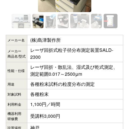
(株)島津製作所
メーカー名
レーザ回折式粒子径分布測定装置SALD-
メーカー
商品名/型式
2300
レーザ回折・散乱法、湿式及び乾式測定、
性能・仕様
測定範囲0.017～2500μm
各種粉末試料の粒度分布の測定
用途
各種粉末
対象試料
1,100円／時間
利用料金
機器利用
受講料3,000円
研修費
神戸
設置場所