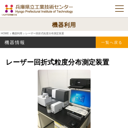
機器利用
HOME
>
機器利用
>
レーザー回折式粒度分布測定装置
機器情報
一覧へ戻る
レーザー回折式粒度分布測定装置