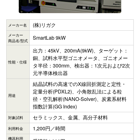
(株)リガク
メーカー名
メーカー
SmartLab 9kW
商品名/型式
出力：45kV、200mA(9kW)、ターゲット：
銅、試料水平型ゴニオメータ、ゴニオメー
性能・仕様
タ半径：300mm、検出器：1次元および2次
元半導体検出器
結晶試料の高速でのX線回折測定と定性・
定量分析(PDXL2)、小角散乱法による粒
用途
径・空孔解析(NANO-Solver)、炭素系材料
指数計算(GG Index)
セラミックス、金属、高分子材料
対象試料
1,200円／時間
利用料金
機器利用