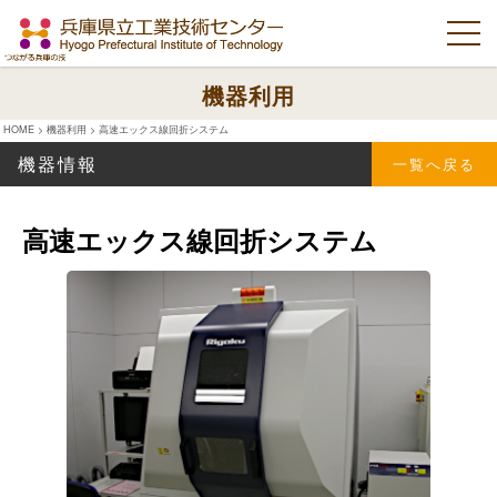
機器利用
HOME
>
機器利用
>
高速エックス線回折システム
機器情報
一覧へ戻る
高速エックス線回折システム