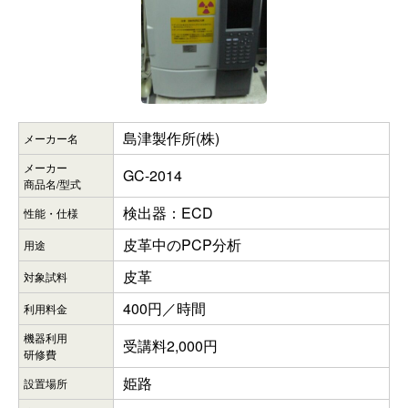
島津製作所(株)
メーカー名
メーカー
GC-2014
商品名/型式
検出器：ECD
性能・仕様
皮革中のPCP分析
用途
皮革
対象試料
400円／時間
利用料金
機器利用
受講料2,000円
研修費
姫路
設置場所