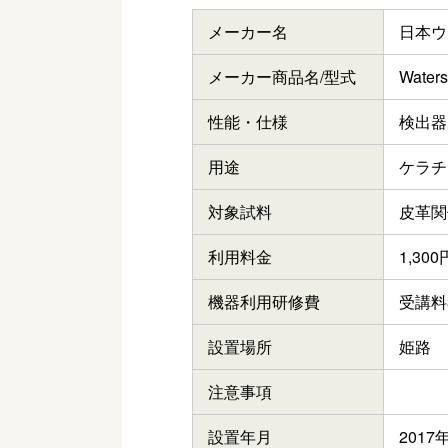
メーカー名
日本ウ
メーカー
商品名/型式
Waters
性能・仕様
検出器
用途
ケラチ
対象試料
皮革関
利用料金
1,30
機器利用
研修費
受講料3
設置場所
姫路
注意事項
設置年月
2017