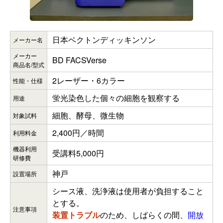
日本ベクトンディッキンソン
メーカー名
メーカー
BD FACSVerse
商品名/型式
2レーザー・6カラー
性能・仕様
蛍光染色した個々の細胞を観察する
用途
細胞、酵母、微生物
対象試料
2,400円／時間
利用料金
機器利用
受講料5,000円
研修費
神戸
設置場所
シース液、洗浄液は使用者が負担すること
とする。
注意事項
装置トラブル
のため、しばらくの間、
開放