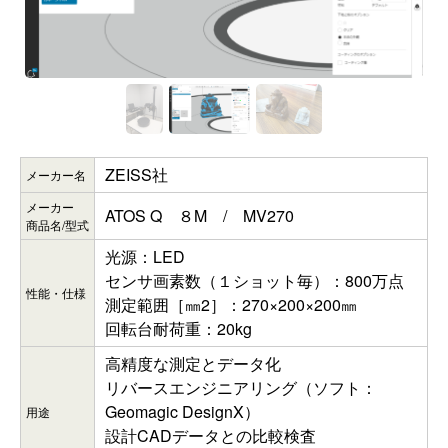
ZEISS社
メーカー名
メーカー
ATOS Q ８M / MV270
商品名/型式
光源：LED
センサ画素数（１ショット毎）：800万点
性能・仕様
測定範囲［㎜2］：270×200×200㎜
回転台耐荷重：20kg
高精度な測定とデータ化
リバースエンジニアリング（ソフト：
Geomagic DesignX）
用途
設計CADデータとの比較検査