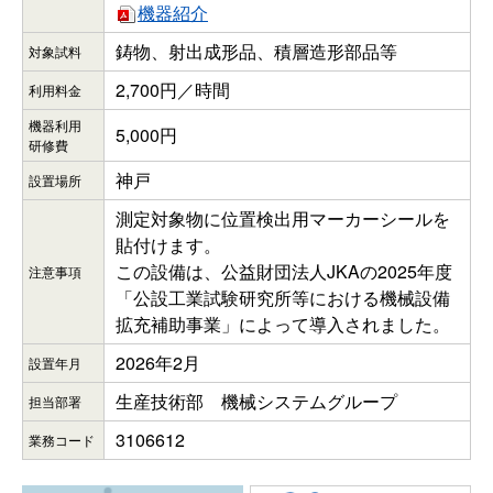
機器紹介
鋳物、射出成形品、積層造形部品等
対象試料
2,700円／時間
利用料金
機器利用
5,000円
研修費
神戸
設置場所
測定対象物に位置検出用マーカーシールを
貼付けます。
この設備は、公益財団法人JKAの2025年度
注意事項
「公設工業試験研究所等における機械設備
拡充補助事業」によって導入されました。
2026年2月
設置年月
生産技術部 機械システムグループ
担当部署
3106612
業務コード