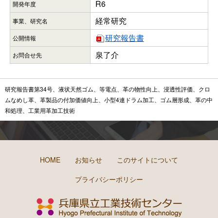
R6
開発年度
経常研究
事業、研究名
研究報告書
公開情報
泉了介
お問合せ先
研究報告書第34号、液状天然ゴム、等電点、革の物性向上、浸透性評価、クロ
ムなめし革、革製品の付加価値向上、小型4連ドラム加工、ゴム層形成、革の中
和処理、工業用革加工技術
HOME
お知らせ
このサイトについて
プライバシーポリシー