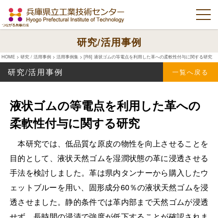
研究/活用事例
HOME
>
研究 / 活用事例
>
活用事例集
>
[R6] 液状ゴムの等電点を利用した革への柔軟性付与に関する研究
研究/活用事例
一覧へ戻る
液状ゴムの等電点を利用した革への
柔軟性付与に関する研究
本研究では、低品質な原皮の物性を向上させることを
目的として、液状天然ゴムを湿潤状態の革に浸透させる
手法を検討しました。革は県内タンナーから購入したウ
ェットブルーを用い、固形成分60％の液状天然ゴムを浸
透させました。静的条件では革内部まで天然ゴムが浸透
せず、長時間の浸漬で強度が低下することが確認されま