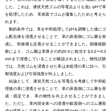
した。これは、液状天然ゴムの等電点よりも低いpHで革
を処理したため、革表面でゴムが凝集したためと考えら
れます。
動的条件では、革を中和処理してpHを調整した後にゴ
ム配合液を浸透させることで、革の床面側にゴム層を形
成し、乾燥後も定着させることができました。顕微鏡観
察により、ゴム層は革厚さの約20％に相当する0.2〜0.3
mmまで浸透していることが確認されました。物性試験
では、天然ゴムを浸透させた革は未処理の革に比べ、引
裂強度および引張強度が向上しました。
結論として、液状天然ゴムを等電点を考慮して中和処
理後の革に浸透させることで、革の床面側にゴム層を形
成・固定でき、革の物性を向上させることができまし
た。ただし、革内部全体への浸透や銀面側へのゴム層形
成が課題として残ります。中和処理のpHバランスが、浸