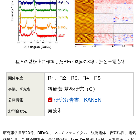
種々の基板上に作製したBiFeO3膜のX線回折と圧電応答
R1、R2、R3、R4、R5
開発年度
科研費 基盤研究（C）
事業、研究名
研究報告書
、
KAKEN
公開情報
泉宏和
お問合せ先
研究報告書第33号、BiFeO₃、マルチフェロイクス、強誘電体、反強磁性、電気
熱量効果、新規冷却素子、高品質薄膜、レーザー光援用照射、元素置換、エピ