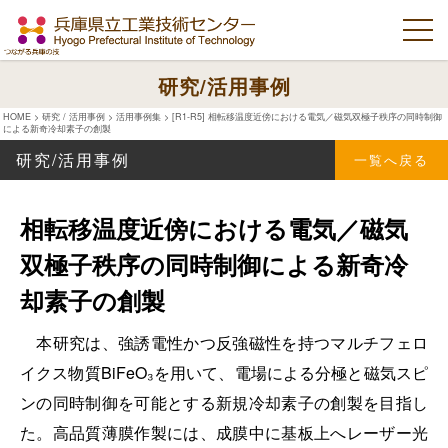
研究/活用事例
HOME
>
研究 / 活用事例
>
活用事例集
>
[R1-R5] 相転移温度近傍における電気／磁気双極子秩序の同時制御
による新奇冷却素子の創製
研究/活用事例
一覧へ戻る
相転移温度近傍における電気／磁気
双極子秩序の同時制御による新奇冷
却素子の創製
本研究は、強誘電性かつ反強磁性を持つマルチフェロ
イクス物質BiFeO₃を用いて、電場による分極と磁気スピ
ンの同時制御を可能とする新規冷却素子の創製を目指し
た。高品質薄膜作製には、成膜中に基板上へレーザー光