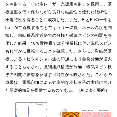
を照射する「その場レーザー光援用照射」を採用し、基
板温度を低く保ちながら良好な結晶性と優れた絶縁性・
圧電特性を得ることに成功した。また、BiとFeの一部を
La・Alで置換することでキュリー温度・ネール温度を制
御し、相転移温度近傍での分極と磁気スピンの相関を評
価した結果、10％置換膜では分極反転に伴い磁気スピン
もわずかに反転することを確認した。さらに、単結晶基
板によるエピタキシャル歪の印加により自発分極が増大
することも示され、微細組織構造が分極・磁気スピン秩
序の相関に影響を及ぼす可能性が示唆された。これらの
成果は、電場印加による効率的な冷却素子の実現に向け
た基礎的知見を提供するものである。（AIによる要約）