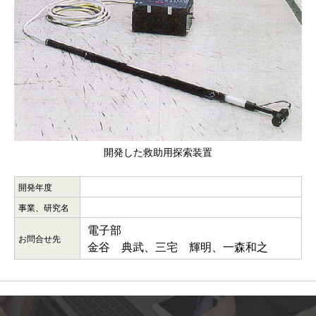
開発した救助用探索装置
開発年度
事業、研究名
電子部
お問合せ先
金谷 典武、三宅 輝明、一森和之