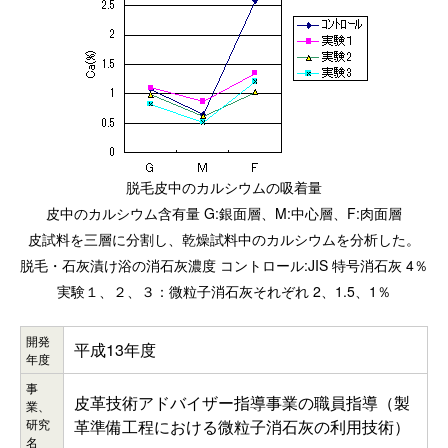
脱毛皮中のカルシウムの吸着量
皮中のカルシウム含有量 G:銀面層、M:中心層、F:肉面層
皮試料を三層に分割し、乾燥試料中のカルシウムを分析した。
脱毛・石灰漬け浴の消石灰濃度 コントロール:JIS 特号消石灰 4％
実験１、２、３：微粒子消石灰それぞれ 2、1.5、1％
開発
平成13年度
年度
事
皮革技術アドバイザー指導事業の職員指導（製
業、
研究
革準備工程における微粒子消石灰の利用技術）
名