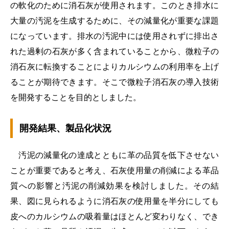
の軟化のために消石灰が使用されます。このとき排水に
大量の汚泥を生成するために、その減量化が重要な課題
になっています。排水の汚泥中には使用されずに排出さ
れた過剰の石灰が多く含まれていることから、微粒子の
消石灰に転換することによりカルシウムの利用率を上げ
ることが期待できます。そこで微粒子消石灰の導入技術
を開発することを目的としました。
開発結果、製品化状況
汚泥の減量化の達成とともに革の品質を低下させない
ことが重要であると考え、石灰使用量の削減による革品
質への影響と汚泥の削減効果を検討しました。その結
果、図に見られるように消石灰の使用量を半分にしても
皮へのカルシウムの吸着量はほとんど変わりなく、でき