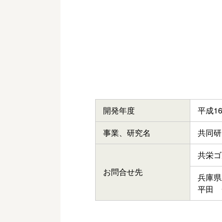
開発年度
平成1
事業、研究名
共同研
共栄ゴ
お問合せ先
兵庫県
平田 