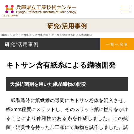
研究/活用事例
HOME
>
研究 / 活用事例
>
活用事例集
>
キトサン含有紙糸による織物開発
研究/活用事例
一覧へ戻る
キトサン含有紙糸による織物開発
天然抗菌剤を用いた紙糸織物の開発
紙製造時に紙繊維の隙間にキトサン粉体を混入させ、
幅2mm程度にスリットし、そのスリット紙に撚りをかけ
ることにより伸縮性のある糸を作成しました。この抗
菌・消臭性を持った加工糸にて織物を試作しました。試