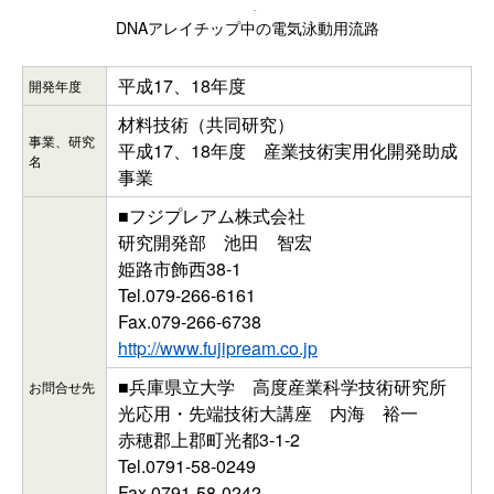
DNAアレイチップ中の電気泳動用流路
平成17、18年度
開発年度
材料技術（共同研究）
事業、研究
平成17、18年度 産業技術実用化開発助成
名
事業
■フジプレアム株式会社
研究開発部 池田 智宏
姫路市飾西38-1
Tel.079-266-6161
Fax.079-266-6738
http://www.fujipream.co.jp
■兵庫県立大学 高度産業科学技術研究所
お問合せ先
光応用・先端技術大講座 内海 裕一
赤穂郡上郡町光都3-1-2
Tel.0791-58-0249
Fax.0791-58-0242