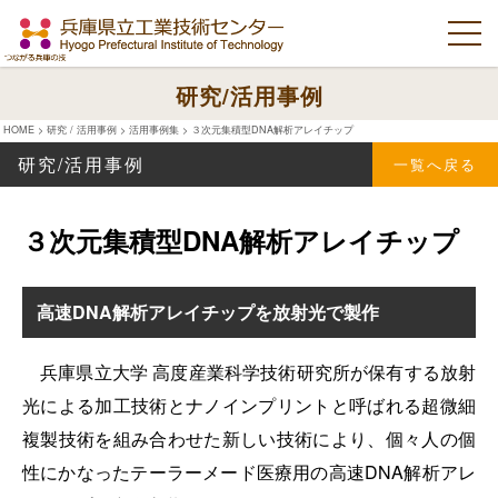
研究/活用事例
HOME
>
研究 / 活用事例
>
活用事例集
>
３次元集積型DNA解析アレイチップ
研究/活用事例
一覧へ戻る
３次元集積型DNA解析アレイチップ
高速DNA解析アレイチップを放射光で製作
兵庫県立大学 高度産業科学技術研究所が保有する放射
光による加工技術とナノインプリントと呼ばれる超微細
複製技術を組み合わせた新しい技術により、個々人の個
性にかなったテーラーメード医療用の高速DNA解析アレ