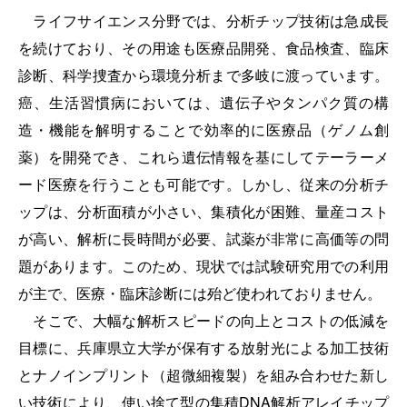
ライフサイエンス分野では、分析チップ技術は急成長
を続けており、その用途も医療品開発、食品検査、臨床
診断、科学捜査から環境分析まで多岐に渡っています。
癌、生活習慣病においては、遺伝子やタンパク質の構
造・機能を解明することで効率的に医療品（ゲノム創
薬）を開発でき、これら遺伝情報を基にしてテーラーメ
ード医療を行うことも可能です。しかし、従来の分析チ
ップは、分析面積が小さい、集積化が困難、量産コスト
が高い、解析に長時間が必要、試薬が非常に高価等の問
題があります。このため、現状では試験研究用での利用
が主で、医療・臨床診断には殆ど使われておりません。
そこで、大幅な解析スピードの向上とコストの低減を
目標に、兵庫県立大学が保有する放射光による加工技術
とナノインプリント（超微細複製）を組み合わせた新し
い技術により、使い捨て型の集積DNA解析アレイチップ