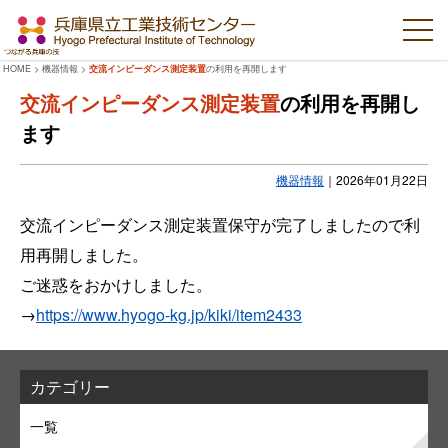
HOME
>
機器情報
>
交流インピーダンス測定装置
の利用を再開します
交流インピーダンス測定装置
の利用を再開し
ます
機器情報
｜
2026年01月22日
交流インピーダンス測定装置保守が完了しましたので利
用再開しました。
ご迷惑をおかけしました。
→
https://www.hyogo-kg.jp/kiki/item2433
カテゴリー
一覧