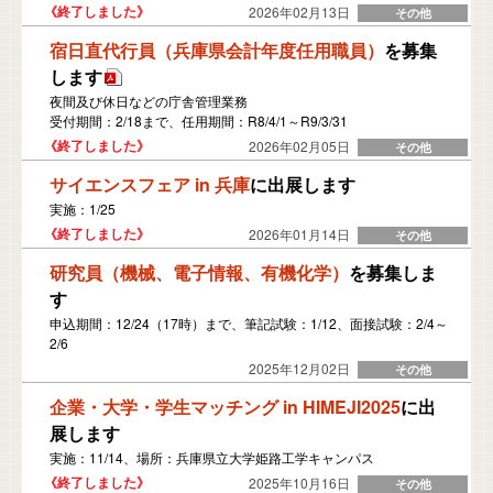
2026年02月13日
宿日直代行員（兵庫県会計年度任用職員）
を募集
します
夜間及び休日などの庁舎管理業務
受付期間：2/18まで、任用期間：R8/4/1～R9/3/31
2026年02月05日
サイエンスフェア in 兵庫
に出展します
実施：1/25
2026年01月14日
研究員（機械、電子情報、有機化学）
を募集しま
す
申込期間：12/24（17時）まで、筆記試験：1/12、面接試験：2/4～
2/6
2025年12月02日
企業・大学・学生マッチング in HIMEJI2025
に出
展します
実施：11/14、場所：兵庫県立大学姫路工学キャンパス
2025年10月16日