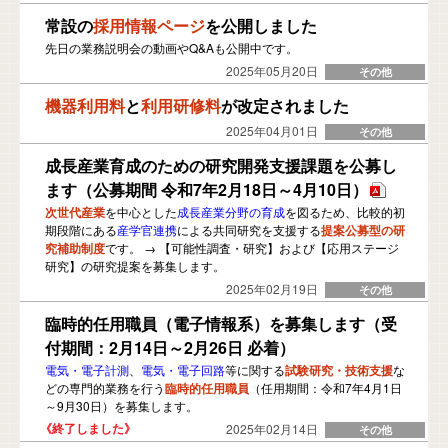
常設の
採用情報ページ
を公開しました
先日の業務説明会の動画やQ&Aも公開中です。
2025年05月20日
機器利用料
と
利用研修料
が改定されました
2025年04月01日
成長産業育成のための研究開発支援課題を公募し
ます（公募期間 令和7年2月18日～4月10日）
次世代産業
を中心とした
成長産業分野の育成
を図るため、比較的初
期段階にある
産学官連携
による共同研究を支援する
提案公募型の研
究補助制度
です。 → 【可能性調査・研究】および【応用ステージ
研究】の研究提案を募集します。
2025年02月19日
臨時的任用職員（電子情報系）を募集します（受
付期間：2月14日～2月26日 必着）
電気・電子計測
、
電気・電子回路
等に関する
試験研究・技術支援
な
どの専門的業務を行う
臨時的任用職員
（任用期間：令和7年4月1日
～9月30日）を募集します。
2025年02月14日