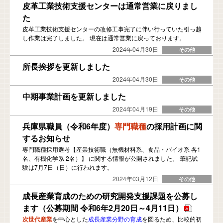
皮革工業技術支援センターは通常営業に戻りまし
た
皮革工業技術支援センターの改修工事完了に伴い行っていた引っ越
し作業は完了しました。 現在は通常営業に戻っております。
2024年04月30日
所長挨拶を更新しました
2024年04月30日
中期事業計画を更新しました
2024年04月19日
兵庫県職員（令和6年度）
専門職種
の採用計画に関
するお知らせ
専門職種採用選考【産業技術職（無機材料系、食品・バイオ系 各1
名、有機化学系 2名）】 に関する情報が公開されました。 筆記試
験は7月7日（日）に行われます。
2024年03月12日
成長産業育成のための研究開発支援課題を公募し
ます（公募期間 令和6年2月20日～4月11日）
次世代産業
を中心とした
成長産業分野の育成
を図るため、比較的初