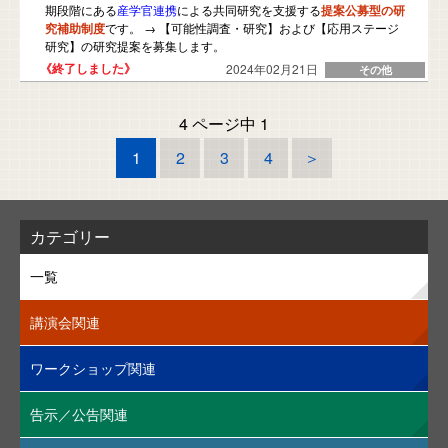
期段階にある
産学官連携
による共同研究を支援する
提案公募型の研
究補助制度
です。 → 【可能性調査・研究】および【応用ステージ
研究】の研究提案を募集します。
2024年02月21日
4 ページ中 1
1
2
3
4
＞
カテゴリー
一覧
講演会関連
ワークショップ関連
告示／公告関連