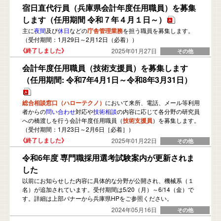
宿日直代行員（兵庫県会計年度任用職員）を募集
します（任用期間 令和７年４月１日～）
主に
夜間
及び
休日
などの
庁舎管理業務
を担う職員を募集します。
（受付期間：1月29日～2月12日（必着））
2025年01月27日
会計年度任用職員（技術支援員）を募集します
（任用期間: 令和7年4月1日～令和8年3月31日）
総合相談窓口（ハローテクノ）
において来所、電話、メール等利用
者からの
問い合わせ
対応や
技術相談
の内容に応じて各分野の研究員
への橋渡しを行う会計年度任用職員（
技術支援員
）を募集します。
（受付期間：1月23日～2月6日［必着］）
2025年01月22日
令和6年度 専門職採用選考試験案内が更新されま
した
以前にお知らせした内容に具体的な分野が公開され、機械系（１
名）が追加されています。受付期間は5/20（月）～6/14（金）で
す。詳細は上部バナーから兵庫県HPをご参照ください。
2024年05月16日