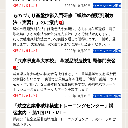
2020年10月30日
ものづくり基盤技術入門研修「繊維の種類判別方
法（実習）」のご案内
繊維の種類判別方法には染色法や燃焼法、さらに光学顕微鏡・電子
顕微鏡による観察法や赤外分光光度計による分析法があります。こ
れらの繊維判別方法について実習を通して習得します。（随時、受
付します。 実施希望日の2週間前までにお申し込みください。）
2020年10月30日
「兵庫県皮革大学校」 革製品製造技術 靴部門実習
兵庫県皮革大学校の技術者育成研修として、革製品製造技術 靴部門
の実習を行います。 実習では天然皮革を使用し「裁断・縫製・つり
込み・バフ掛け」など基本的な製造技術を学び、外羽根式プレーン
トゥシューズまたはチャッカブーツを製作します。
2020年10月19日
「航空産業非破壊検査トレーニングセンター」講
習案内 ～第1回 PT・MT～
詳細は「航空産業非破壊検査トレーニングセンター」のページをご
確認下さい。