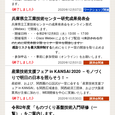
ます。
2020年12月07日
兵庫県立工業技術センター研究成果発表会
兵庫県立工業技術センターの成果発表会をオンライン形式
（Webex）で開催します。
・開催日時・・・令和2年12月8日（火）13:00 ～ 17:00
・開催場所・・・Cisco Webex によるライブ配信
（来訪される方
のために研究本館２階 セミナー室Ⅲを開放します）
感染リスクを最大限抑制する
ためにセミナー室の開放を取り止めま
す。
・参加申込・・・事前に参加登録（オンライン）をお願いします。
2020年12月01日
産業技術支援フェア in KANSAI 2020 －モノづく
りで明日の日本を照らそう！－
産総研、および、関西圏の公設試が一堂に会する「産業技術支援フ
ェア in KANSAI」を関西広域連合、関西経済三団体、および大阪産
業局が主催に加わり、WEB開催を中心に実施いたします。
2020年10月30日
令和2年度 「ものづくり基盤技術入門研修（一
覧）」をご案内します。