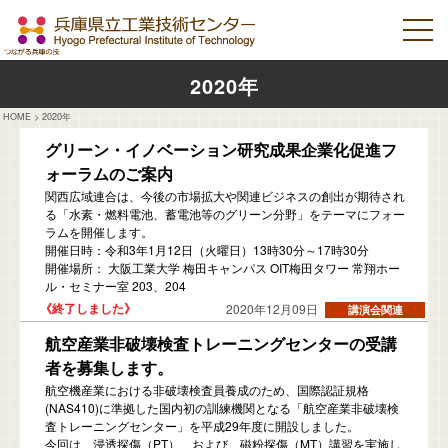
2020年
HOME
>
2020年
グリーン・イノベーション研究成果企業化促進フ
ォーラムのご案内
関西広域連合は、今後の市場拡大や関連ビジネスの創出が期待され
る「水素・燃料電池、蓄電池等のグリーン分野」をテーマにフォー
ラムを開催します。
開催日時：令和3年1月12日（火曜日）13時30分～17時30分
開催場所： 大阪工業大学 梅田キャンパス OIT梅田タワー 常翔ホー
ル・セミナー室 203、204
2020年12月09日
航空産業非破壊検査トレーニングセンターの受講
者を募集します。
航空機産業における非破壊検査員養成のため、国際認証規格
(NAS410)に準拠した国内初の訓練機関となる「航空産業非破壊検
査トレーニングセンター」を平成29年度に開設しました。
今回は、浸透探傷（PT）、および、磁粉探傷（MT）講習を実施し