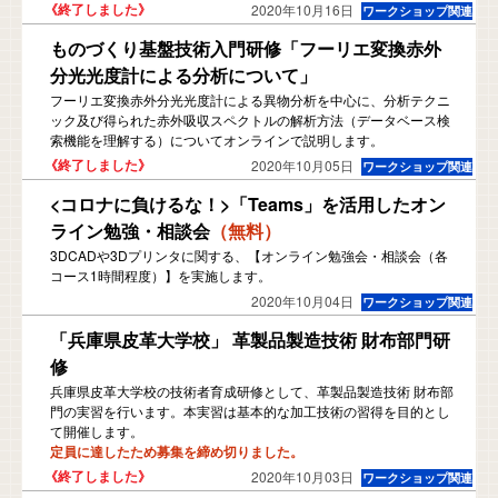
2020年10月16日
ものづくり基盤技術入門研修「フーリエ変換赤外
分光光度計による分析について」
フーリエ変換赤外分光光度計による異物分析を中心に、分析テクニ
ック及び得られた赤外吸収スペクトルの解析方法（データベース検
索機能を理解する）についてオンラインで説明します。
2020年10月05日
<コロナに負けるな！>「Teams」を活用したオン
ライン勉強・相談会
（無料）
3DCADや3Dプリンタに関する、【オンライン勉強会・相談会（各
コース1時間程度）】を実施します。
2020年10月04日
「兵庫県皮革大学校」 革製品製造技術 財布部門研
修
兵庫県皮革大学校の技術者育成研修として、革製品製造技術 財布部
門の実習を行います。本実習は基本的な加工技術の習得を目的とし
て開催します。
定員に達したため募集を締め切りました。
2020年10月03日