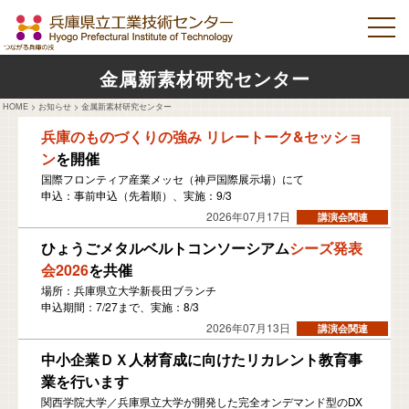
金属新素材研究センター
HOME
>
お知らせ
>
金属新素材研究センター
兵庫のものづくりの強み リレートーク&セッショ
ン
を開催
国際フロンティア産業メッセ（神戸国際展示場）にて
申込：事前申込（先着順）、実施：9/3
2026年07月17日
ひょうごメタルベルトコンソーシアム
シーズ発表
会2026
を共催
場所：兵庫県立大学新長田ブランチ
申込期間：7/27まで、実施：8/3
2026年07月13日
中小企業ＤＸ人材育成に向けたリカレント教育事
業を行います
関西学院大学／兵庫県立大学が開発した完全オンデマンド型のDX