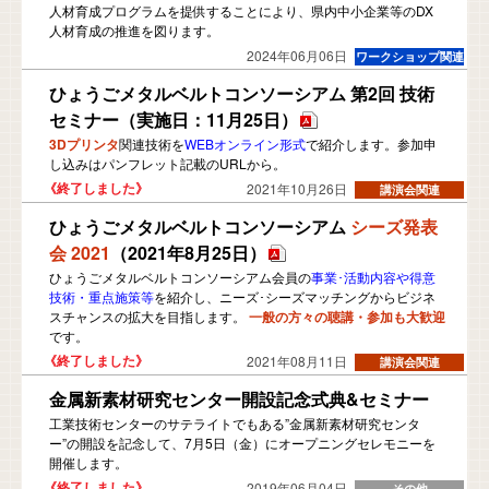
人材育成プログラムを提供することにより、県内中小企業等のDX
人材育成の推進を図ります。
2024年06月06日
ひょうごメタルベルトコンソーシアム 第2回 技術
セミナー（実施日：11月25日）
3Dプリンタ
関連技術を
WEBオンライン形式
で紹介します。参加申
し込みはパンフレット記載のURLから。
2021年10月26日
ひょうごメタルベルトコンソーシアム
シーズ発表
会 2021
（2021年8月25日）
ひょうごメタルベルトコンソーシアム会員の
事業･活動内容や得意
技術・重点施策等
を紹介し、ニーズ･シーズマッチングからビジネ
スチャンスの拡大を目指します。
一般の方々の聴講・参加も大歓迎
です。
2021年08月11日
金属新素材研究センター開設記念式典&セミナー
工業技術センターのサテライトでもある”金属新素材研究センタ
ー”の開設を記念して、7月5日（金）にオープニングセレモニーを
開催します。
2019年06月04日