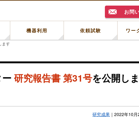
お問
例
機器利用
依頼試験
ワー
します
ター
研究報告書 第31号
を公開し
研究成果
｜
2022年10月