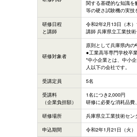
関する基礎的な知識を
等の硬さ試験機の実技
研修日程
令和2年2月13日（木）
と講師
講師 兵庫県立工業技術
原則として兵庫県内の
●工業高等専門学校卒
研修
対象者
*中小企業とは、中小企
人以下の会社です。
受講定員
5名
受講料
1名につき2,000円
（企業
負担額）
研修に必要な消耗品費
研修場所
兵庫県立工業技術センタ
申込期間
令和2年1月21日（火）