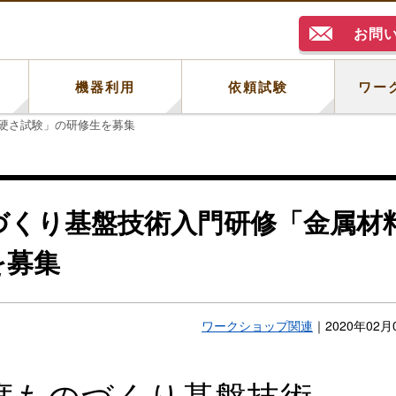
お問
例
機器利用
依頼試験
ワー
硬さ試験」の研修生を募集
づくり基盤技術入門研修「金属材
を募集
ワークショップ関連
｜
2020年02月