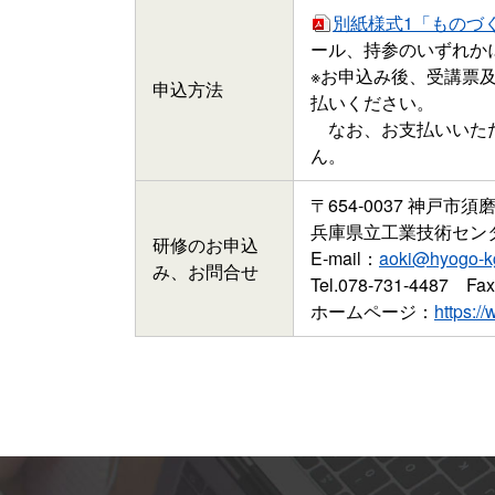
別紙様式1「ものづ
ール、持参のいずれか
※お申込み後、受講票
申込方法
払いください。
なお、お支払いいただ
ん。
〒654-0037 神戸市須磨
兵庫県立工業技術セ
研修の
お申込
E-mail：
aoki@hyogo-kg
み、
お問合せ
Tel.078-731-4487
Fax
ホームページ：
https:/