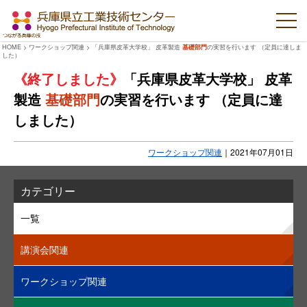
HOME
>
ワークショップ関連
>
「兵庫県皮革大学校」 皮革製造
基礎部門
の実習を行います （定員に達しま
した）
「兵庫県皮革大学校」 皮革
製造
基礎部門
の実習を行います （定員に達
しました）
ワークショップ関連
｜
2021年07月01日
カテゴリー
一覧
講演会関連
ワークショップ関連