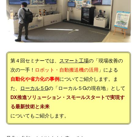
第４回セミナーでは、
スマート工場
の「現場改善の
次の一手！
ロボット・自動搬送機の活用
」による
自動化や省力化の事例
についてご紹介します。ま
た、
ローカル５G
の「ローカル５Gの現在地」として
DX推進ソリューション・スモールスタートで実現す
る最新技術と未来
についてもご紹介します。