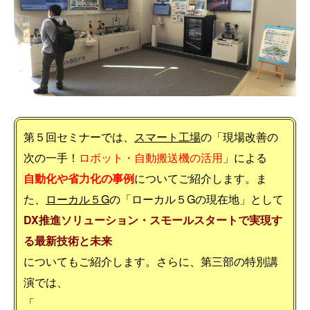
第５回セミナーでは、
スマート工場
の「現場改善の
次の一手！
ロボット・自動搬送機の活用
」による
自動化や省力化の事例
についてご紹介します。ま
た、
ローカル５G
の「ローカル５Gの現在地」として
DX推進ソリューション・スモールスタートで実現す
る最新技術と未来
についてもご紹介します。さらに、第三部の特別講
演では、
「