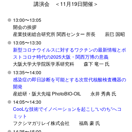
講演会 ＜11月19日開催＞
13:00〜13:05
開会の挨拶
産業技術総合研究所 関西センター 所長 辰巳 国昭
13:05〜13:30
新型コロナウイルスに対するワクチンの最新情報とポ
ストコロナ時代の2025大阪・関西万博の意義
大阪大学大学院医学系研究科 森下 竜一 氏
13:35〜14:00
感染症の即日診断を可能とする次世代核酸検査機器の
開発
産総研・阪大先端 PhotoBIO-OIL 永井 秀典 氏
14:05〜14:30
CooLな技術でイノベーションを起こし“いのち”へコ
ミット
フクシマガリレイ株式会社 福島 豪 氏
14:35〜15:00