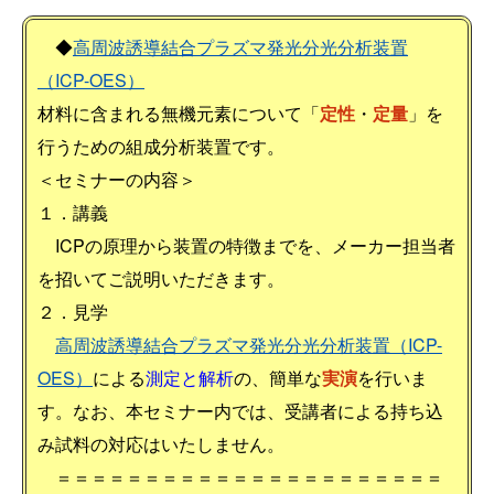
◆
高周波誘導結合プラズマ発光分光分析装置
（ICP-OES）
材料に含まれる無機元素について「
定性
・
定量
」を
行うための組成分析装置です。
＜セミナーの内容＞
１．講義
ICPの原理から装置の特徴までを、メーカー担当者
を招いてご説明いただきます。
２．見学
高周波誘導結合プラズマ発光分光分析装置（ICP-
OES）
による
測定と解析
の、簡単な
実演
を行いま
す。なお、本セミナー内では、受講者による持ち込
み試料の対応はいたしません。
＝＝＝＝＝＝＝＝＝＝＝＝＝＝＝＝＝＝＝＝＝＝