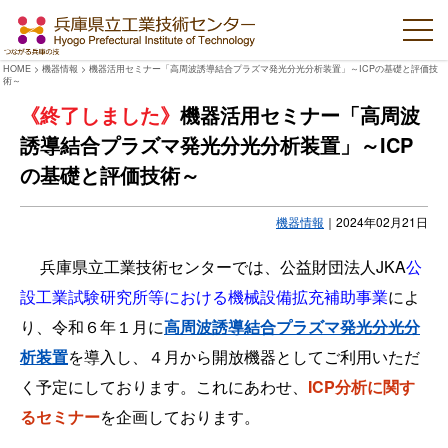
HOME
>
機器情報
>
機器活用セミナー「高周波誘導結合プラズマ発光分光分析装置」～ICPの基礎と評価技
術～
機器活用セミナー「高周波
誘導結合プラズマ発光分光分析装置」～ICP
の基礎と評価技術～
機器情報
｜
2024年02月21日
兵庫県立工業技術センターでは、公益財団法人JKA
公
設工業試験研究所等における機械設備拡充補助事業
によ
り、令和６年１月に
高周波誘導結合プラズマ発光分光分
析装置
を導入し、４月から開放機器としてご利用いただ
く予定にしております。これにあわせ、
ICP分析に関す
るセミナー
を企画しております。