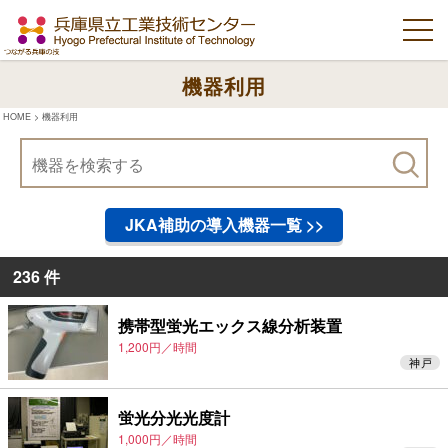
機器利用
HOME
>
機器利用
JKA補助の導入機器一覧 >>
236 件
携帯型蛍光エックス線分析装置
1,200円／時間
神戸
蛍光分光光度計
1,000円／時間