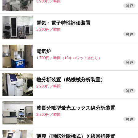
3,900円／時間
神戸
電気・電子特性評価装置
5,200円／時間
神戸
電気炉
1,700円／時間（10キロワット当たり）
神戸
熱分析装置（熱機械分析装置）
2,900円／時間
神戸
波長分散型蛍光エックス線分析装置
2,900円／時間
神戸
薄膜（回転対陰極式）Ｘ線回折装置