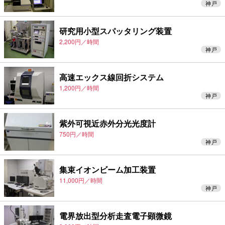
神戸
研究用小型スパッタリング装置
2,200円／時間
神戸
高速エックス線回折システム
1,200円／時間
神戸
紫外可視近赤外分光光度計
750円／時間
神戸
集束イオンビーム加工装置
11,000円／時間
神戸
電界放出型分析走査電子顕微鏡