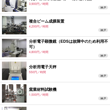
3,900円／時間
神戸
複合ビーム成膜装置
4,200円／時間
神戸
分析電子顕微鏡（EDSは故障中のため利用不
可）
4,800円／時間
神戸
分析用電子天秤
550円／時間
神戸
窯業材料試験機
1,500円／時間
神戸