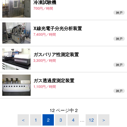
冷凍試験機
700円／時間
神戸
X線光電子分光分析装置
7,400円／時間
神戸
ガスバリア性測定装置
3,300円／時間
神戸
ガス透過度測定装置
1,100円／時間
神戸
12 ページ中 2
＜
1
2
3
4
…
12
＞