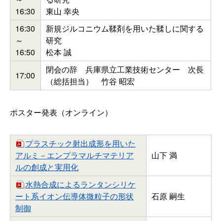
16:30
東山 幸央
16:30
新規ジルコニウム鞣剤を用いた鞣しに関する
～
研究
16:50
松本 誠
閉会の辞 兵庫県立工業技術センター 次長
17:00
（総括担当） 竹谷 昭宏
ポスター発表（オンライン）
プラスチック射出成形を用いた
アルミ－エンプラマルチマテリア
山下 満
ルの創成と実用化
水熱合成によるランタンシリケ
ート系イオン伝導体微粒子の形状
石原 嗣生
制御