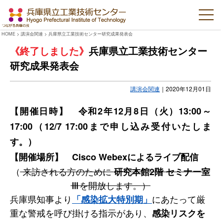
HOME
>
講演会関連
>
兵庫県立工業技術センター研究成果発表会
兵庫県立工業技術センター
研究成果発表会
講演会関連
｜
2020年12月01日
【開催日時】 令和2年12月8日（火）13:00～
17:00（12/7 17:00まで申し込み受付いたしま
す。）
【開催場所】 Cisco Webexによるライブ配信
（
来訪される方のために
研究本館2階 セミナー室
を開放します。）
Ⅲ
兵庫県知事より
にあたって厳
「感染拡大特別期」
重な警戒を呼び掛ける指示があり、
感染リスクを