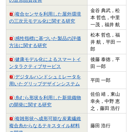
金谷 典武，松
複合センサを利用した屋外環境
本 哲也，中里
の三次元モデル化に関する研究
一茂，福井 航
松本 哲也，福
感性指標に基づいた製品の評価
井 航，平田 一
方法に関する研究
郎
健康モデル化によるスマートイ
後藤 泰徳，平
ンタラクティブサービス
田 一郎
デジタルハンドシュミレータを
平田 一郎
用いたグリップデザインシステム
佐伯 靖，東山
糸むら形状を利用した新規織物
幸央，中野 恵
の開発に関する研究
之，藤田 浩行
複雑形状へ成形可能な炭素繊維
複合糸からなるテキスタイル材料
藤田 浩行