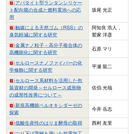
アパタイト型ランタンシリケー
ト配向膜の合成と燃料電池への応
坂尾 光正
用
触媒による天然ゴム（RSS）の
阿知良 浩人，
臭気軽減に関する研究
鷲家 洋彦
金属ナノ粒子－高分子複合体の
石原 マリ
高機能化に関する研究
セルロースナノファイバーの化
平瀬 龍二
学修飾に関する研究
セルロース系材料を活用した包
装資材の開発～セルロース成形物
佐伯 光哉
の成形性改善について～
新規高機能ペルオキシダーゼの
今井 岳志
探索
低酸生産性のはりま酵母の取得
西村 友里
つり下げ電極を用いた放電加工