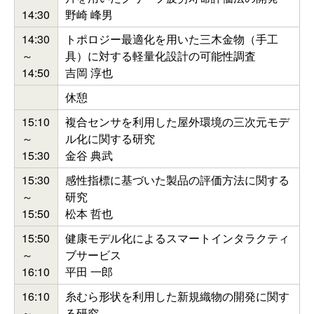
14:30
野崎 峰男
14:30
トポロジー最適化を用いた三木金物（手工
～
具）に対する軽量化設計の可能性調査
14:50
吉岡 淳也
休憩
15:10
複合センサを利用した屋外環境の三次元モデ
～
ル化に関する研究
15:30
金谷 典武
15:30
感性指標に基づいた製品の評価方法に関する
～
研究
15:50
松本 哲也
15:50
健康モデル化によるスマートインタラクティ
～
ブサービス
16:10
平田 一郎
16:10
糸むら形状を利用した新規織物の開発に関す
～
る研究