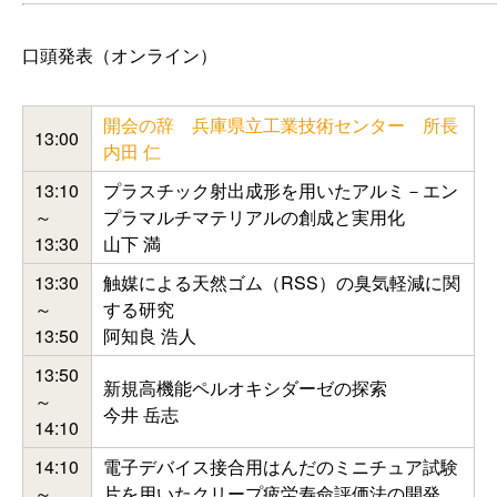
口頭発表（オンライン）
開会の辞 兵庫県立工業技術センター 所長
13:00
内田 仁
13:10
プラスチック射出成形を用いたアルミ－エン
～
プラマルチマテリアルの創成と実用化
13:30
山下 満
13:30
触媒による天然ゴム（RSS）の臭気軽減に関
～
する研究
13:50
阿知良 浩人
13:50
新規高機能ペルオキシダーゼの探索
～
今井 岳志
14:10
14:10
電子デバイス接合用はんだのミニチュア試験
～
片を用いたクリープ疲労寿命評価法の開発