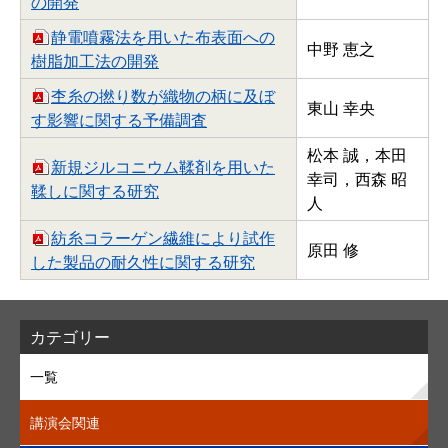
の開発
静電噴霧法を用いた布表面への
中野 恵之
樹脂加工法の開発
杢糸の撚り数が織物の柄に及ぼ
東山 幸央
す影響に関する予備調査
松本 誠，本田
新規ジルコニウム鞣剤を用いた
幸司，西森 昭
鞣しに関する研究
人
紡糸コラーゲン繊維により試作
原田 修
した製品の耐久性に関する研究
カテゴリー
一覧
講演会関連