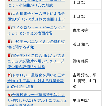
山口 篤
による小径曲がり穴の創成
大面積電子ビーム照射による金
山口 篤
属3Dプリンタ造形物の表面仕上げ
マイクロショットピーニングに
青木 俊憲
よるチタン合金の表面改質
小径テーパエンドミルの摩耗特
浜口 和也
性に関する研究
電子デバイス接合用はんだのミ
ニチュア試験片を用いたクリープ
野崎 峰男
疲労寿命評価法の開発
トポロジー最適化を用いた三木
吉岡 淳也，平
金物（手工具）に対する軽量化設
山 明宏，山口
計の可能性調査
篤
金属粉末レーザ積層造形法によ
り作製したAC8A アルミニウム合金
平山 明宏
の造形品質改善