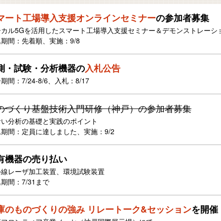
マート工場導入支援オンラインセミナー
の参加者募集
ーカル5Gを活用したスマート工場導入支援セミナー＆デモンストレーシ
期間：先着順、実施：9/8
測・試験・分析機器の
入札公告
期間：7/24-8/6、入札：8/17
のづくり基盤技術入門研修（神戸）の参加者募集
おい分析の基礎と実践のポイント
期間：定員に達しました、実施：9/2
有機器の売り払い
外線レーザ加工装置、環境試験装置
期間：7/31まで
庫のものづくりの強み リレートーク&セッション
を開催