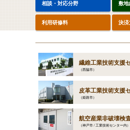
相談・対応分野
敷
利用研修料
繊維工業技術支援
（西脇市）
皮革工業技術支援
（姫路市）
航空産業非破壊検
（神戸市 / 工業技術センター内