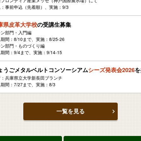
際フロンティア産業メッセ（神戸国際展示場）にて
：事前申込（先着順）、実施：9/3
庫県皮革大学校
の受講生募集
シン部門・入門編
期間：8/10まで、実施：8/25-26
シン部門・ものづくり編
期間：9/4まで、実施：9/14-15
ょうごメタルベルトコンソーシアム
シーズ発表会2026
を
所：兵庫県立大学新長田ブランチ
期間：7/27まで、実施：8/3
一覧を見る