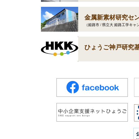
金属新素材研究セ
（姫路市 / 県立大 姫路工学キ
ひょうご神戸研究